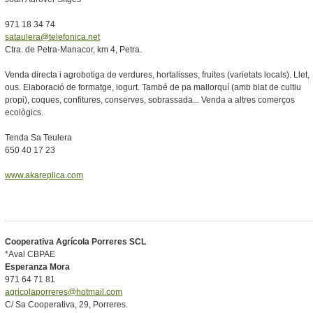
971 18 34 74
sataulera@telefonica.net
Ctra. de Petra-Manacor, km 4, Petra.
Venda directa i agrobotiga de verdures, hortalisses, fruites (varietats locals). Llet,
ous. Elaboració de formatge, iogurt. També de pa mallorquí (amb blat de cultiu
propi), coques, confitures, conserves, sobrassada... Venda a altres comerços
ecològics.
Tenda Sa Teulera
650 40 17 23
www.akareplica.com
Cooperativa Agrícola Porreres SCL
*Aval CBPAE
Esperanza Mora
971 64 71 81
agricolaporreres@hotmail.com
C/ Sa Cooperativa, 29, Porreres.