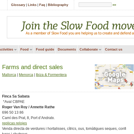
Glossary
|
Links
|
Faq
|
Bibliography
>>
ctivities
Food
Food guide
Documents
Collaborate
Contact us
Farms and direct sales
Mallorca
|
Menorca
|
Ibiza & Formentera
Finca Sa Sabata
*Aval CBPAE
Roger Van Roy / Annette Rathe
696 50 13 86
Camí des Prat, 8, Port d’Andratx.
replicas relojes
Venda directa de verdures i hortalisses, cítrics, ous, tomàtigues seques, confi