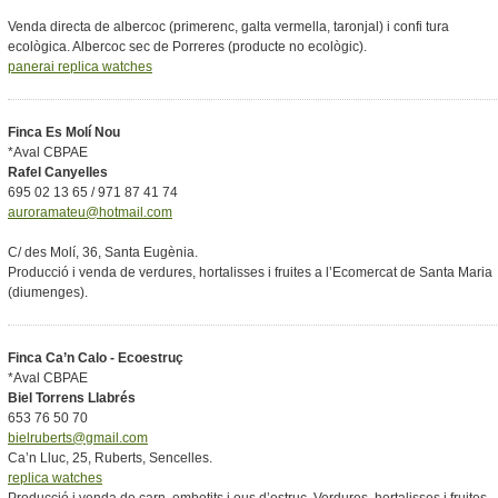
Venda directa de albercoc (primerenc, galta vermella, taronjal) i confi tura
ecològica. Albercoc sec de Porreres (producte no ecològic).
panerai replica watches
Finca Es Molí Nou
*Aval CBPAE
Rafel Canyelles
695 02 13 65 / 971 87 41 74
auroramateu@hotmail.com
C/ des Molí, 36, Santa Eugènia.
Producció i venda de verdures, hortalisses i fruites a l’Ecomercat de Santa Maria
(diumenges).
Finca Ca’n Calo - Ecoestruç
*Aval CBPAE
Biel Torrens Llabrés
653 76 50 70
bielruberts@gmail.com
Ca’n Lluc, 25, Ruberts, Sencelles.
replica watches