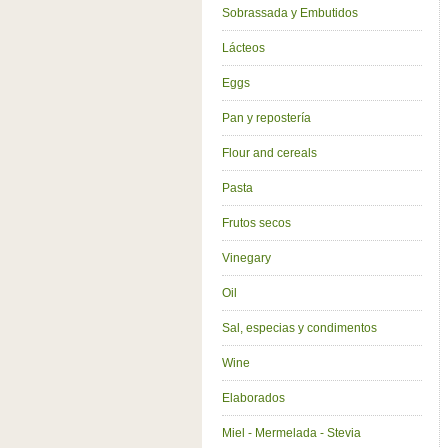
Sobrassada y Embutidos
Lácteos
Eggs
Pan y repostería
Flour and cereals
Pasta
Frutos secos
Vinegary
Oil
Sal, especias y condimentos
Wine
Elaborados
Miel - Mermelada - Stevia