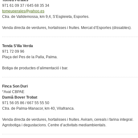
Tomeu Perales
971 61 09 37 / 645 68 35 34
tomeuperales@yahoo.es
Ctra. de Valldemossa, km 9,4, S’Esgleieta, Esporles.
Venda directa de verdures, hortalisses i fruites. Mercat d’Esporles (dissabtes).
Tenda S’illa Verda
971 72 09 96
Plaça del Pes de la Palla, Palma.
Botiga de productes d’alimentació i bar.
Finca Son Duri
*Aval CBPAE
Damià Bover Trobat
971 56 05 86 / 667 55 55 50
Ctra. de Palma-Manacor, km 40, Vilafranca.
Venda directa de verdures, hortalisses i fruites. Aviram, cereals i farina integral.
Agrobotiga i degustacions. Centre d’activitats mediambientals.