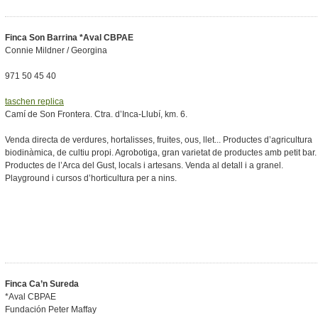
Finca Son Barrina *Aval CBPAE
Connie Mildner / Georgina
971 50 45 40
taschen replica
Camí de Son Frontera. Ctra. d’Inca-Llubí, km. 6.
Venda directa de verdures, hortalisses, fruites, ous, llet... Productes d’agricultura
biodinàmica, de cultiu propi. Agrobotiga, gran varietat de productes amb petit bar.
Productes de l’Arca del Gust, locals i artesans. Venda al detall i a granel.
Playground i cursos d’horticultura per a nins.
Finca Ca’n Sureda
*Aval CBPAE
Fundación Peter Maffay