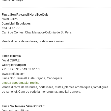
tures i chutneys.
Finca Son Ravanell Hort Ecològic
*Aval CBPAE
Joan Llull Espulgues
663 84 65 70
Camí de Conies. Ctra. Manacor-Colònia de St. Pere.
Venda directa de verdures, hortalisses i fruites.
Finca Binifela
*Aval CBPAE
Georg Bräutigam
971 81 90 34 / 649 03 64 13
www.binifela.com
Finca Son Jaumell. Cala Rajada, Capdepera.
omega speedmaster replica
Venda directa de verdures, hortalisses, fruites, plantes aromàtiques, tomàtigues
de ramellet. Carn de vedella menorquina, ametla i garrova.
Finca Sa Teulera *Aval CBPAE
Joan Adrover Sitges