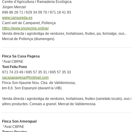
Centre d’Agricultura i Ramaderia Ecològica
Jürgen Menzel
696 86 28 71 / 629 34 09 70 / 971 18 41 93
www.cansureda.es
Camí vell de Campanet, Pollença.
https://www.snorezine.online/
Venda directa i agrobotiga de verdures, hortalisses, fruites, pa, formatge, ous...
Mercat de Pollença (diumenges).
Finca Sa Casa Pagesa
*Aval CBPAE
Toni Feliu Pons
971 74 23 49 / 695 57 35 31 / 695 57 35 33
sacasapagesa@hotmail.com
Finca Son Ajaume Nou. Ctra. de Valldemossa,
km 8,6. Son Espanyol (davant la UIB).
Venda directa i agrobotiga de verdures, hortalisses, fruites (varietats locals), ous i
altres productes. Cereals a granel. Mercat de Valldemossa.
Finca Son Amengual
*Aval CBPAE