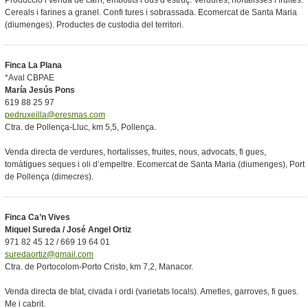
Producció i venda de carn, embotits i ous d’estruç. Verdures, hortalisses i fruites.
Cereals i farines a granel. Confi tures i sobrassada. Ecomercat de Santa Maria
(diumenges). Productes de custodia del territori.
Finca La Plana
*Aval CBPAE
María Jesús Pons
619 88 25 97
pedruxeilla@eresmas.com
Ctra. de Pollença-Lluc, km 5,5, Pollença.
Venda directa de verdures, hortalisses, fruites, nous, advocats, fi gues,
tomàtigues seques i oli d’empeltre. Ecomercat de Santa Maria (diumenges), Port
de Pollença (dimecres).
Finca Ca’n Vives
Miquel Sureda / José Angel Ortiz
971 82 45 12 / 669 19 64 01
suredaortiz@gmail.com
Ctra. de Portocolom-Porto Cristo, km 7,2, Manacor.
Venda directa de blat, civada i ordi (varietats locals). Ametles, garroves, fi gues.
Me i cabrit.