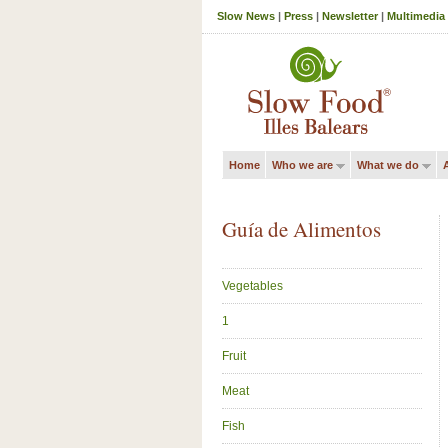
Slow News
|
Press
|
Newsletter
|
Multimedia
Home
Who we are
What we do
A
Guía de Alimentos
Vegetables
1
Fruit
Meat
Fish