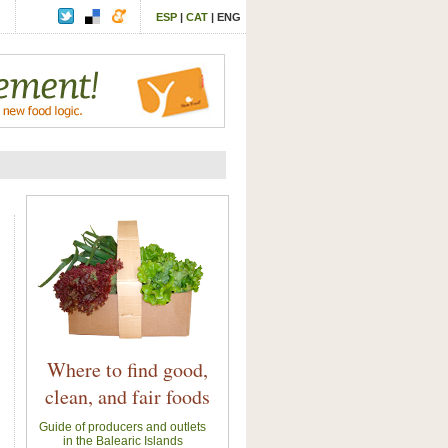
ESP
|
CAT
|
ENG
Where to find good,
clean, and fair foods
Guide of producers and outlets
in the Balearic Islands