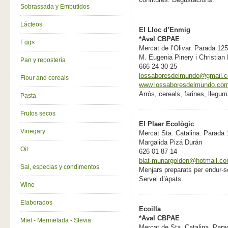
Sobrassada y Embutidos
Lácteos
El Lloc d’Enmig
*Aval CBPAE
Eggs
Mercat de l’Olivar. Parada 12
M. Eugenia Pinery i Christian
Pan y repostería
666 24 30 25
lossaboresdelmundo@gmail.
Flour and cereals
www.lossaboresdelmundo.co
Arròs, cereals, farines, llegu
Pasta
Frutos secos
El Plaer Ecològic
Vinegary
Mercat Sta. Catalina. Parada
Margalida Pizá Durán
Oil
626 01 87 14
blat-munargolden@hotmail.c
Sal, especias y condimentos
Menjars preparats per endur-se
Servei d’àpats.
Wine
Elaborados
Ecoilla
*Aval CBPAE
Miel - Mermelada - Stevia
Mercat de Sta. Catalina. Par