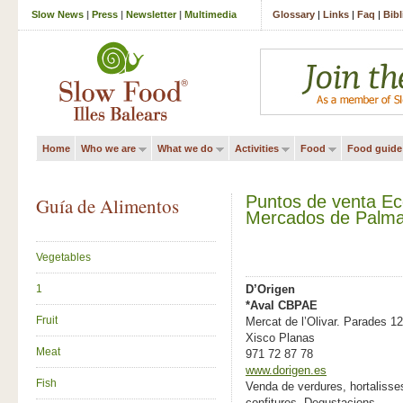
Slow News
|
Press
|
Newsletter
|
Multimedia
Glossary
|
Links
|
Faq
|
Bib
Home
Who we are
What we do
Activities
Food
Food guide
Puntos de venta Ec
Guía de Alimentos
Mercados de Palm
Vegetables
1
D’Origen
*Aval CBPAE
Fruit
Mercat de l’Olivar. Parades 1
Xisco Planas
Meat
971 72 87 78
www.dorigen.es
Fish
Venda de verdures, hortalisses,
confitures. Degustacions.