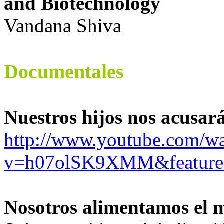
and Biotechnology
Vandana Shiva
replicas relojes suizos
relojes imitacion
Documentales
Nuestros hijos nos acusar
http://www.youtube.com/w
v=h07olSK9XMM&feature=
Nosotros alimentamos el