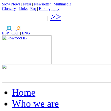
Slow News
|
Press
|
Newsletter
|
Multimedia
Glossary
|
Links
|
Faq
|
Bibliography
>>
ESP
|
CAT
|
ENG
Home
Who we are