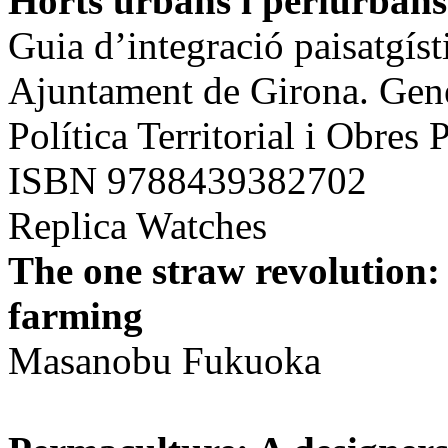
Horts urbans i periurbans
Guia d’integració paisatgíst
Ajuntament de Girona. Gene
Política Territorial i Obres 
ISBN 9788439382702
Replica Watches
The one straw revolution:
farming
Masanobu Fukuoka