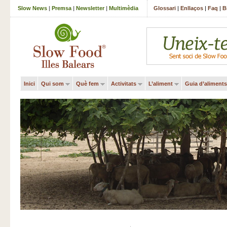
Slow News
|
Premsa
|
Newsletter
|
Multimèdia
Glossari
|
Enllaços
|
Faq
|
B
Inici
Qui som
Què fem
Activitats
L’aliment
Guia d’aliments