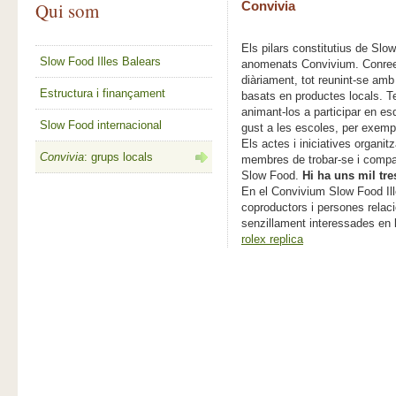
Qui som
Convivia
Els pilars constitutius de Sl
Slow Food Illes Balears
anomenats Convivium. Conreen e
diàriament, tot reunint-se amb
Estructura i finançament
basats en productes locals. Te
animant-los a participar en e
Slow Food internacional
gust a les escoles, per exemp
Els actes i iniciatives organi
Convivia
: grups locals
membres de trobar-se i compar
Slow Food.
Hi ha uns mil tre
En el Convivium Slow Food Ille
coproductors i persones relac
senzillament interessades en 
rolex replica