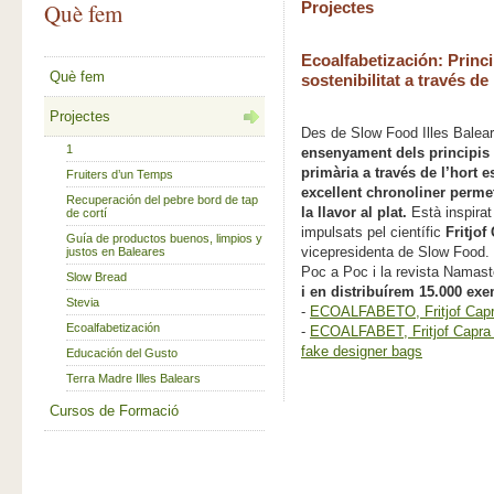
Què fem
Projectes
Ecoalfabetización: Princi
Què fem
sostenibilitat a través de
Projectes
Des de Slow Food Illes Balear
1
ensenyament dels principis d
primària a través de l’hort e
Fruiters d’un Temps
excellent chronoliner perme
Recuperación del pebre bord de tap
la llavor al plat.
Està inspirat
de cortí
impulsats pel científic
Fritjof
Guía de productos buenos, limpios y
vicepresidenta de Slow Food.
justos en Baleares
Poc a Poc i la revista Namast
Slow Bread
i en distribuírem 15.000 ex
Stevia
-
ECOALFABETO, Fritjof Capra
Ecoalfabetización
-
ECOALFABET, Fritjof Capra 
fake designer bags
Educación del Gusto
Terra Madre Illes Balears
Cursos de Formació