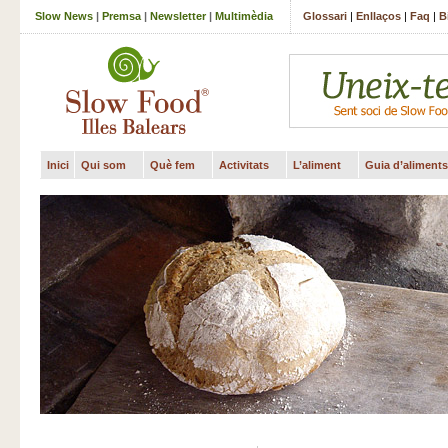
Slow News
|
Premsa
|
Newsletter
|
Multimèdia
Glossari
|
Enllaços
|
Faq
|
B
Inici
Qui som
Què fem
Activitats
L’aliment
Guia d’aliments