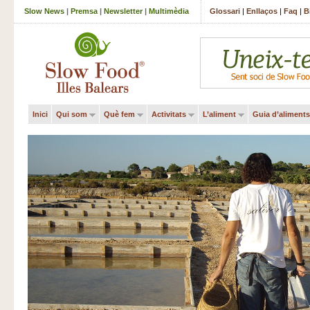
Slow News
|
Premsa
|
Newsletter
|
Multimèdia
Glossari
|
Enllaços
|
Faq
|
B
Inici
Qui som
Què fem
Activitats
L’aliment
Guia d’aliments